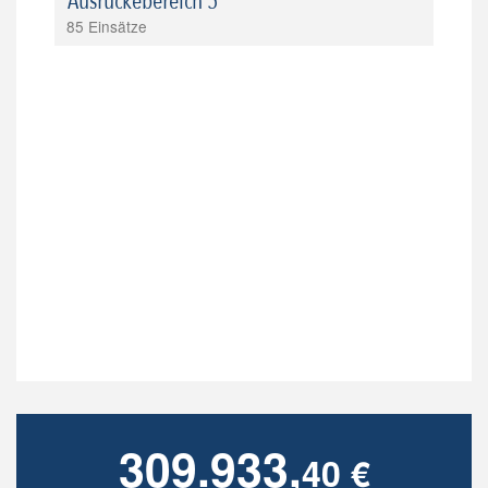
Ausrückebereich 5
85 Einsätze
309.933,
40 €