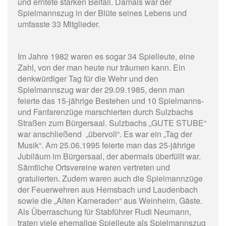
und erntete starken Beifall. Damals war der
Spielmannszug in der Blüte seines Lebens und
umfasste 33 Mitglieder.
Im Jahre 1982 waren es sogar 34 Spielleute, eine
Zahl, von der man heute nur träumen kann. Ein
denkwürdiger Tag für die Wehr und den
Spielmannszug war der 29.09.1985, denn man
feierte das 15-jährige Bestehen und 10 Spielmanns-
und Fanfarenzüge marschierten durch Sulzbachs
Straßen zum Bürgersaal. Sulzbachs „GUTE STUBE“
war anschließend „übervoll“. Es war ein „Tag der
Musik“. Am 25.06.1995 feierte man das 25-jährige
Jubiläum im Bürgersaal, der abermals überfüllt war.
Sämtliche Ortsvereine waren vertreten und
gratulierten. Zudem waren auch die Spielmannzüge
der Feuerwehren aus Hemsbach und Laudenbach
sowie die „Alten Kameraden“ aus Weinheim, Gäste.
Als Überraschung für Stabführer Rudi Neumann,
traten viele ehemalige Spielleute als Spielmannszug