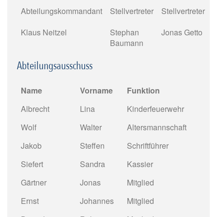
Abteilungskommandant
Stellvertreter
Stellvertreter
Klaus Neitzel
Stephan
Jonas Getto
Baumann
Abteilungsausschuss
Name
Vorname
Funktion
Albrecht
Lina
Kinderfeuerwehr
Wolf
Walter
Altersmannschaft
Jakob
Steffen
Schriftführer
Siefert
Sandra
Kassier
Gärtner
Jonas
Mitglied
Ernst
Johannes
Mitglied