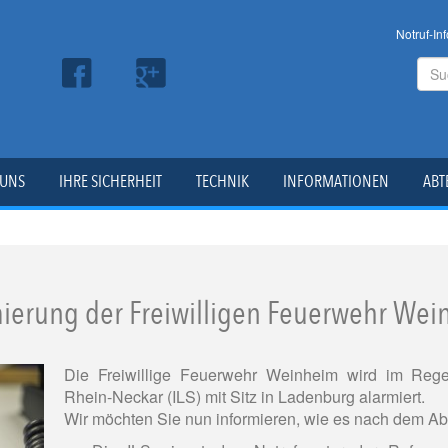
Notruf-Inf
 UNS
IHRE SICHERHEIT
TECHNIK
INFORMATIONEN
ABT
ierung der Freiwilligen Feuerwehr We
Die Freiwillige Feuerwehr Weinheim wird im Regelfa
Rhein-Neckar (ILS) mit Sitz in Ladenburg alarmiert.
Wir möchten Sie nun informieren, wie es nach dem Ab