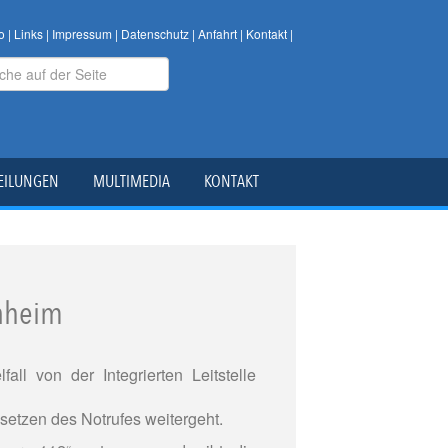
o
|
Links
|
Impressum
|
Datenschutz
|
Anfahrt
|
Kontakt
|
EILUNGEN
MULTIMEDIA
KONTAKT
inheim
ll von der Integrierten Leitstelle
setzen des Notrufes weitergeht.