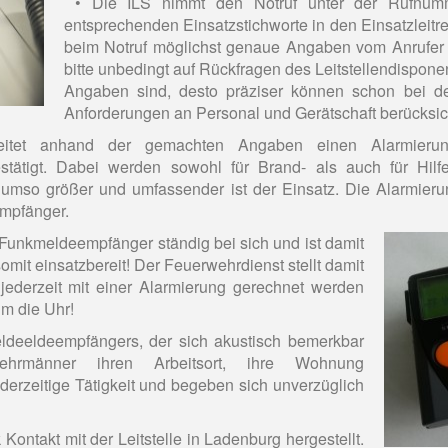
• Die ILS nimmt den Notruf unter der Rufnumm
entsprechenden Einsatzstichworte in den Einsatzleitrec
beim Notruf möglichst genaue Angaben vom Anrufer
bitte unbedingt auf Rückfragen des Leitstellendisponen
Angaben sind, desto präziser können schon bei de
Anforderungen an Personal und Gerätschaft berücksic
rbreitet anhand der gemachten Angaben einen Alarmieru
estätigt. Dabei werden sowohl für Brand- als auch für Hilfe
, umso größer und umfassender ist der Einsatz. Die Alarmier
empfänger.
Funkmeldeempfänger ständig bei sich und ist damit
mit einsatzbereit! Der Feuerwehrdienst stellt damit
ederzeit mit einer Alarmierung gerechnet werden
m die Uhr!
deeldeempfängers, der sich akustisch bemerkbar
ehrmänner ihren Arbeitsort, ihre Wohnung
erzeitige Tätigkeit und begeben sich unverzüglich
ontakt mit der Leitstelle in Ladenburg hergestellt.