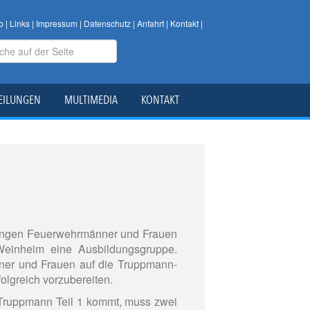
o
|
Links
|
Impressum
|
Datenschutz
|
Anfahrt
|
Kontakt
|
EILUNGEN
MULTIMEDIA
KONTAKT
 jungen Feuerwehrmänner und Frauen
 Weinheim eine Ausbildungsgruppe.
nner und Frauen auf die Truppmann-
olgreich vorzubereiten.
Truppmann Teil 1 kommt, muss zwei