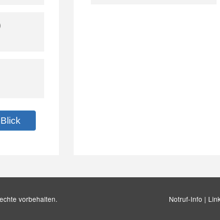
)
Blick
echte vorbehalten.
Notruf-Info |
Lin