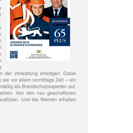
“
n
r
.
n
n
5
m
n
e
g
in der Verwaltung erledigen. Dabei
sie vor allem vormittags Zeit – ein
lmäßig als Brandschutzexperten auf,
ehren. Von den neu geschaffenen
 ausfüllen. Und die Wehren erhalten