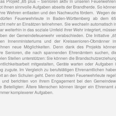
Das Projekt „65 plus – Senioren aktiv in unseren Feuerwehren
ibt ihnen sinnvolle Aufgaben abseits der Brandherde. So könne
, ihre Wehren entlasten und den Nachwuchs fördern. Wegen de
 dürfen Feuerwehrleute in Baden-Württemberg ab dem 65
icht mehr an Einsätzen teilnehmen. Sie wechseln automatisch i
war weiterhin in das soziale Umfeld ihrer Wehr integriert, müsse
ben der Gemeindefeuerwehr verabschieden. Die Initiative „6
hen Innenministeriums und der Kreissenioren-Obmänner i
 ihnen neue Möglichkeiten. Denn dank des Projekts könne
ere Senioren, die nach spannenden Ehrenämtern suchen, di
len Stellen unterstützen: Sie können die Brandschutzerziehun
tlichkeitsarbeit mitgestalten, Geräte warten oder Aufgaben 
ng zugute. Im Vergleich zu berufstätigen Ehrenamtlichen haben 
eit an den Schulen geht. Denn dort treten Feuerwehrleute rege
he und berichten von ihrem Engagement bei den Gemeindew
 alle Beteiligten: Ältere Menschen können länger ein Ehrenamt
 immer komplexerer Aufgaben.