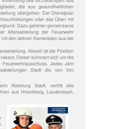
t Vollendung des 65.Lebensjahr aus
lieder, die aus gesundheitlichen
bteilung übergehen. Der Dienstplan
chlauchleitungen oder das Üben mit
rdergrund. Dazu gehören gemeinsame
er Altersabteilung der Feuerwehr
mit den aktiven Kameraden aus der
sabteilung. Aktuell ist die Position
vakant. Dieser kümmert sich um die
m Feuerwehrausschuss. Jedes Jahr
rsabteilungen Stadt die von ihm
m Abteilung Stadt, vertritt alle
hren aus Hirschberg, Laudenbach,
n
n