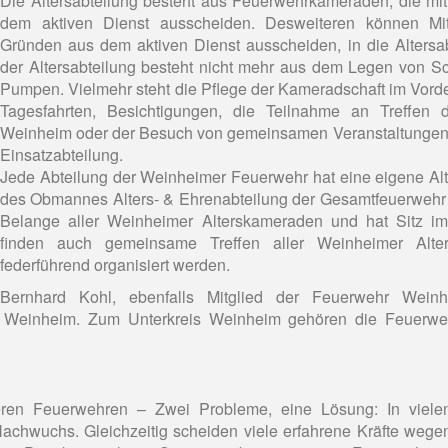
Die Altersabteilung besteht aus Feuerwehrkameraden, die mi
dem aktiven Dienst ausscheiden. Desweiteren können Mitg
Gründen aus dem aktiven Dienst ausscheiden, in die Altersa
der Altersabteilung besteht nicht mehr aus dem Legen von S
Pumpen. Vielmehr steht die Pflege der Kameradschaft im Vo
Tagesfahrten, Besichtigungen, die Teilnahme an Treffen d
Weinheim oder der Besuch von gemeinsamen Veranstaltungen 
Einsatzabteilung.
Jede Abteilung der Weinheimer Feuerwehr hat eine eigene Alter
des Obmannes Alters- & Ehrenabteilung der Gesamtfeuerwehr 
Belange aller Weinheimer Alterskameraden und hat Sitz i
finden auch gemeinsame Treffen aller Weinheimer Alte
federführend organisiert werden.
Bernhard Kohl, ebenfalls Mitglied der Feuerwehr Weinhei
s Weinheim. Zum Unterkreis Weinheim gehören die Feuerwe
eren Feuerwehren – Zwei Probleme, eine Lösung: In viele
 Nachwuchs. Gleichzeitig scheiden viele erfahrene Kräfte wege