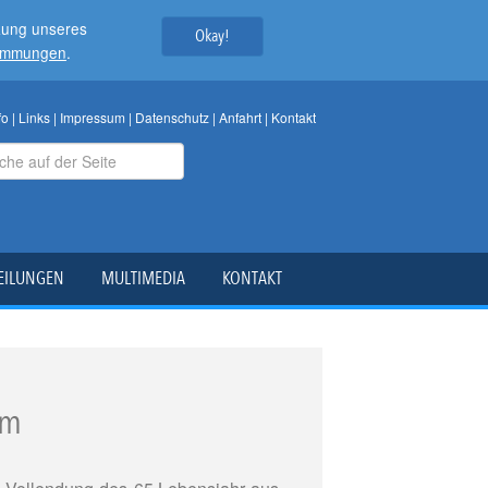
tzung unseres
Okay!
timmungen
.
fo
|
Links
|
Impressum
|
Datenschutz
|
Anfahrt
|
Kontakt
EILUNGEN
MULTIMEDIA
KONTAKT
im