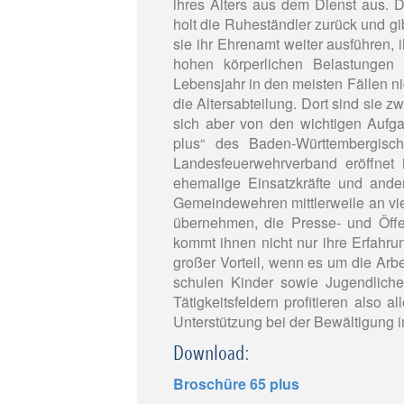
ihres Alters aus dem Dienst aus. 
holt die Ruheständler zurück und g
sie ihr Ehrenamt weiter ausführen
hohen körperlichen Belastungen
Lebensjahr in den meisten Fällen n
die Altersabteilung. Dort sind sie z
sich aber von den wichtigen Aufga
plus“ des Baden-Württembergisc
Landesfeuerwehrverband eröffnet
ehemalige Einsatzkräfte und and
Gemeindewehren mittlerweile an vie
übernehmen, die Presse- und Öffen
kommt ihnen nicht nur ihre Erfahru
großer Vorteil, wenn es um die Arb
schulen Kinder sowie Jugendlic
Tätigkeitsfeldern profitieren also
Unterstützung bei der Bewältigung
Download:
Broschüre 65 plus