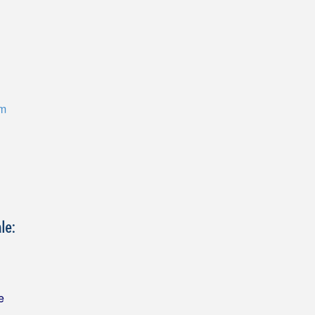
im
le:
e