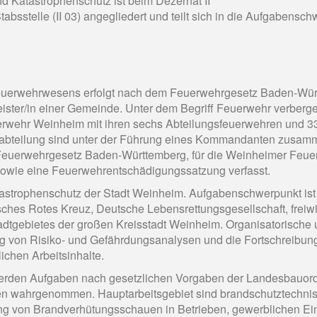
 Katastrophenschutz ist beim Dezernat II
bsstelle (II 03) angegliedert und teilt sich in die Aufgabensch
Feuerwehrwesens erfolgt nach dem Feuerwehrgesetz Baden-Würt
ster/in einer Gemeinde. Unter dem Begriff Feuerwehr verbergen 
Feuerwehr Weinheim mit ihren sechs Abteilungsfeuerwehren und 
sabteilung sind unter der Führung eines Kommandanten zusa
 Feuerwehrgesetz Baden-Württemberg, für die Weinheimer Feue
owie eine Feuerwehrentschädigungssatzung verfasst.
tastrophenschutz der Stadt Weinheim. Aufgabenschwerpunkt ist 
ches Rotes Kreuz, Deutsche Lebensrettungsgesellschaft, freiwi
dtgebietes der großen Kreisstadt Weinheim. Organisatorische
ung von Risiko- und Gefährdungsanalysen und die Fortschreibun
ichen Arbeitsinhalte.
rden Aufgaben nach gesetzlichen Vorgaben der Landesbauor
ten wahrgenommen. Hauptarbeitsgebiet sind brandschutztechni
g von Brandverhütungsschauen in Betrieben, gewerblichen Ein