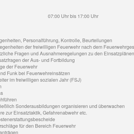
07:00 Uhr bis 17:00 Uhr
enheiten, Personalführung, Kontrolle, Beurteilungen
egenheiten der freiwilligen Feuerwehr nach dem Feuerwehrges
tzliche Fragen und Ausnahmeregelungen zu den Einsatzpläne
atzfragen der Aus- und Fortbildung
ige der Feuerwehr
 und Funk bei Feuerwehreinsätzen
iter im freiwilligen sozialen Jahr (FSJ)
n
ss
hführen
ließlich Sonderausbildungen organisieren und überwachen
ere zur Einsatztaktik, Gefahrenabwehr etc.
Kostenerstattungsbescheide
rschläge für den Bereich Feuerwehr
anträgen