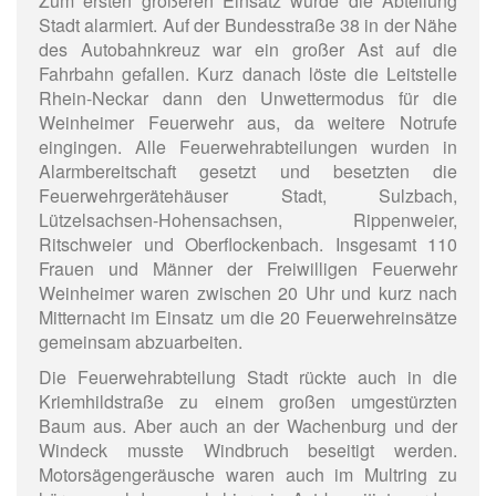
Zum ersten größeren Einsatz wurde die Abteilung
Stadt alarmiert. Auf der Bundesstraße 38 in der Nähe
des Autobahnkreuz war ein großer Ast auf die
Fahrbahn gefallen. Kurz danach löste die Leitstelle
Rhein-Neckar dann den Unwettermodus für die
Weinheimer Feuerwehr aus, da weitere Notrufe
eingingen. Alle Feuerwehrabteilungen wurden in
Alarmbereitschaft gesetzt und besetzten die
Feuerwehrgerätehäuser Stadt, Sulzbach,
Lützelsachsen-Hohensachsen, Rippenweier,
Ritschweier und Oberflockenbach. Insgesamt 110
Frauen und Männer der Freiwilligen Feuerwehr
Weinheimer waren zwischen 20 Uhr und kurz nach
Mitternacht im Einsatz um die 20 Feuerwehreinsätze
gemeinsam abzuarbeiten.
Die Feuerwehrabteilung Stadt rückte auch in die
Kriemhildstraße zu einem großen umgestürzten
Baum aus. Aber auch an der Wachenburg und der
Windeck musste Windbruch beseitigt werden.
Motorsägengeräusche waren auch im Multring zu