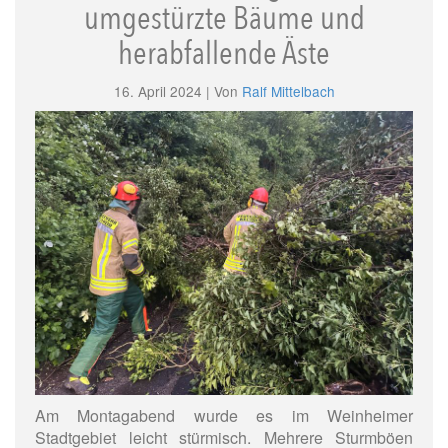
umgestürzte Bäume und
herabfallende Äste
16. April 2024 | Von
Ralf Mittelbach
Am Montagabend wurde es im Weinheimer
Stadtgebiet leicht stürmisch. Mehrere Sturmböen