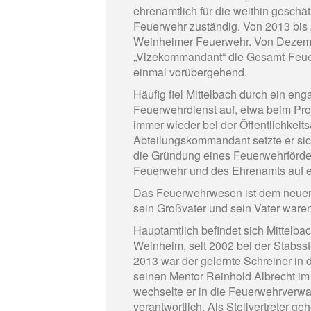
ehrenamtlich für die weithin geschät
Feuerwehr zuständig. Von 2013 bis 2
Weinheimer Feuerwehr. Von Dezembe
„Vizekommandant“ die Gesamt-Feu
einmal vorübergehend.
Häufig fiel Mittelbach durch ein eng
Feuerwehrdienst auf, etwa beim Proj
immer wieder bei der Öffentlichkeit
Abteilungskommandant setzte er sic
die Gründung eines Feuerwehrförderv
Feuerwehr und des Ehrenamts auf ei
Das Feuerwehrwesen ist dem neuen
sein Großvater und sein Vater ware
Hauptamtlich befindet sich Mittelba
Weinheim, seit 2002 bei der Stabss
2013 war der gelernte Schreiner in 
seinen Mentor Reinhold Albrecht i
wechselte er in die Feuerwehrverwalt
verantwortlich. Als Stellvertreter 