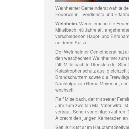
Weinheimer Gemeinderat wählte den
Feuerwehr – Verdienste und Erfahr
Weinheim.
Wenn jemand die Feuerwe
Mittelbach, 43 Jahre alt, angehende
verschiedenen Haupt- und Ehrenämt
an deren Spitze.
Der Weinheimer Gemeinderat hat am
den waschechten Weinheimer zum 
füllt Mittelbach in Diensten der Sta
Katastrophenschutz aus, gleichzeiti
Brandschützern sowie die Freiwillig
Nachfolge von Bernd Meyer an, der
wechselt.
Ralf Mittelbach, der mit seiner Fam
Jahr zum zweiten Mal Vater wird, is
vertraut. Schon vor einigen Jahren
Albrecht den jungen Kameraden an 
Seit 2018 ist er im Hauptamt Stellve