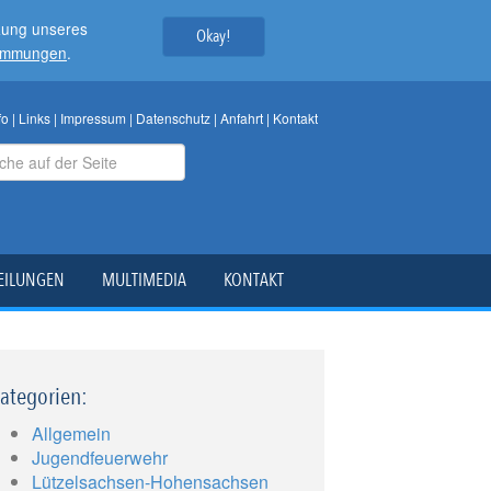
tzung unseres
Okay!
timmungen
.
fo
|
Links
|
Impressum
|
Datenschutz
|
Anfahrt
|
Kontakt
EILUNGEN
MULTIMEDIA
KONTAKT
ategorien:
Allgemein
Jugendfeuerwehr
Lützelsachsen-Hohensachsen