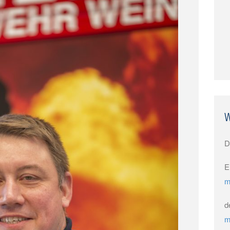
W
D
E
m
d
m