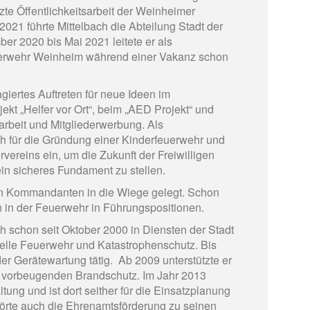
zte Öffentlichkeitsarbeit der Weinheimer
021 führte Mittelbach die Abteilung Stadt der
r 2020 bis Mai 2021 leitete er als
erwehr Weinheim während einer Vakanz schon
agiertes Auftreten für neue Ideen im
ekt „Helfer vor Ort“, beim „AED Projekt“ und
sarbeit und Mitgliederwerbung. Als
h für die Gründung einer Kinderfeuerwehr und
ereins ein, um die Zukunft der Freiwilligen
n sicheres Fundament zu stellen.
 Kommandanten in die Wiege gelegt. Schon
n in der Feuerwehr in Führungspositionen.
ch schon seit Oktober 2000 in Diensten der Stadt
telle Feuerwehr und Katastrophenschutz. Bis
der Gerätewartung tätig. Ab 2009 unterstützte er
m vorbeugenden Brandschutz. Im Jahr 2013
ung und ist dort seither für die Einsatzplanung
gehörte auch die Ehrenamtsförderung zu seinen