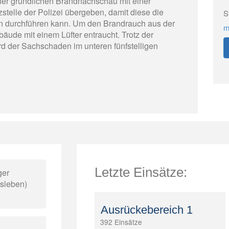
ner gründlichen Brandnachschau mit einer
telle der Polizei übergeben, damit diese die
S
n durchführen kann. Um den Brandrauch aus der
m
de mit einem Lüfter entraucht. Trotz der
d der Sachschaden im unteren fünfstelligen
Letzte Einsätze:
ger
isleben)
Ausrückebereich 1
392 Einsätze