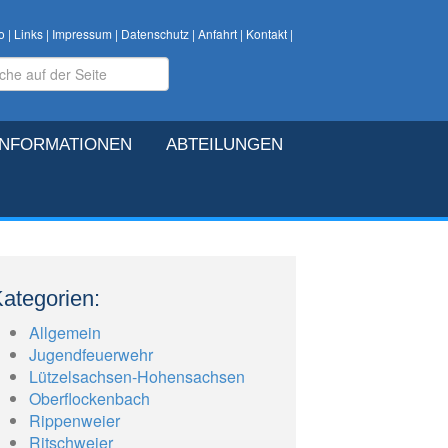
o
|
Links
|
Impressum
|
Datenschutz
|
Anfahrt
|
Kontakt
|
INFORMATIONEN
ABTEILUNGEN
ategorien:
Allgemein
Jugendfeuerwehr
Lützelsachsen-Hohensachsen
Oberflockenbach
Rippenweier
Ritschweier