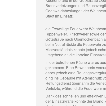
Küchenbrand in der Götzstraße Ober
Brandverletzungen und Rauchvergift
Odenwaldabteilungen der Weinheime
Stadt im Einsatz.
die Freiwillige Feuerwehr Weinheim
Rippenweier, Ritschweier sowie der
Götzstraße nach Oberflockenbach a
beim Notruf rückte die Feuerwehr z
Missverständnis konnte jedoch schne
umgehend an die korrekte Einsatzs
In der betroffenen Küche war es au
gekommen. Eine Bewohnerin versucht
dabei jedoch eine Rauchgasvergiftu
ging ins Gebäude mit Atemschutz vo
Rettungsdienst übernahm die Verle
Verletzte, während die Feuerwehr m
Dank des schnellen und effektiven 
der Einsatzkräfte konnte der Brand, 