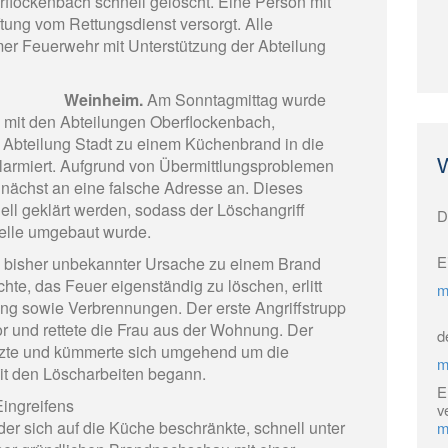
flockenbach schnell gelöscht. Eine Person mit
ung vom Rettungsdienst versorgt. Alle
r Feuerwehr mit Unterstützung der Abteilung
Weinheim.
Am Sonntagmittag wurde
 mit den Abteilungen Oberflockenbach,
 Abteilung Stadt zu einem Küchenbrand in die
larmiert. Aufgrund von Übermittlungsproblemen
unächst an eine falsche Adresse an. Dieses
ll geklärt werden, sodass der Löschangriff
D
telle umgebaut wurde.
E
s bisher unbekannter Ursache zu einem Brand
e, das Feuer eigenständig zu löschen, erlitt
m
ng sowie Verbrennungen. Der erste Angriffstrupp
r und rettete die Frau aus der Wohnung. Der
d
tzte und kümmerte sich umgehend um die
m
it den Löscharbeiten begann.
E
Eingreifens
v
der sich auf die Küche beschränkte, schnell unter
m