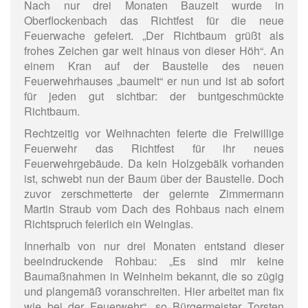
Nach nur drei Monaten Bauzeit wurde in
Oberflockenbach das Richtfest für die neue
Feuerwache gefeiert. „Der Richtbaum grüßt als
frohes Zeichen gar weit hinaus von dieser Höh“. An
einem Kran auf der Baustelle des neuen
Feuerwehrhauses „baumelt“ er nun und ist ab sofort
für jeden gut sichtbar: der buntgeschmückte
Richtbaum.
Rechtzeitig vor Weihnachten feierte die Freiwillige
Feuerwehr das Richtfest für ihr neues
Feuerwehrgebäude. Da kein Holzgebälk vorhanden
ist, schwebt nun der Baum über der Baustelle. Doch
zuvor zerschmetterte der gelernte Zimmermann
Martin Straub vom Dach des Rohbaus nach einem
Richtspruch feierlich ein Weinglas.
Innerhalb von nur drei Monaten entstand dieser
beeindruckende Rohbau: „Es sind mir keine
Baumaßnahmen in Weinheim bekannt, die so zügig
und plangemäß voranschreiten. Hier arbeitet man fix
wie bei der Feuerwehr“, so Bürgermeister Torsten