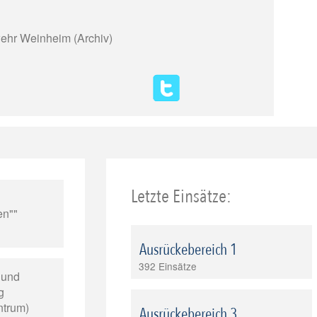
rwehr Weinheim (Archiv)
Letzte Einsätze:
en""
Ausrückebereich 1
392 Einsätze
- und
g
ntrum)
Ausrückebereich 3