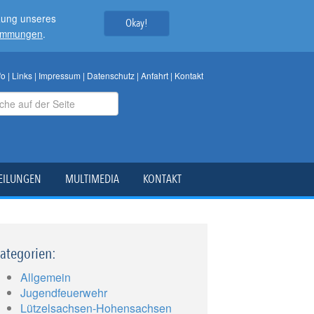
tzung unseres
Okay!
timmungen
.
fo
|
Links
|
Impressum
|
Datenschutz
|
Anfahrt
|
Kontakt
EILUNGEN
MULTIMEDIA
KONTAKT
ategorien:
Allgemein
Jugendfeuerwehr
Lützelsachsen-Hohensachsen