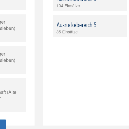
104 Einsätze
ger
Ausrückebereich 5
isleben)
85 Einsätze
ger
isleben)
ft (Alte
"