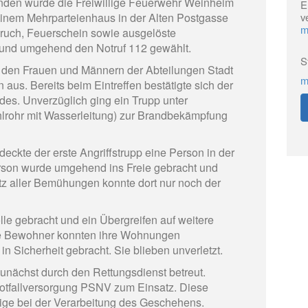
nden wurde die Freiwillige Feuerwehr Weinheim
E
einem Mehrparteienhaus in der Alten Postgasse
v
m
ruch, Feuerschein sowie ausgelöste
d umgehend den Notruf 112 gewählt.
S
 den Frauen und Männern der Abteilungen Stadt
m
us. Bereits beim Eintreffen bestätigte sich der
es. Unverzüglich ging ein Trupp unter
lrohr mit Wasserleitung) zur Brandbekämpfung
kte der erste Angriffstrupp eine Person in der
rson wurde umgehend ins Freie gebracht und
z aller Bemühungen konnte dort nur noch der
le gebracht und ein Übergreifen auf weitere
re Bewohner konnten ihre Wohnungen
n Sicherheit gebracht. Sie blieben unverletzt.
nächst durch den Rettungsdienst betreut.
Notfallversorgung PSNV zum Einsatz. Diese
ige bei der Verarbeitung des Geschehens.