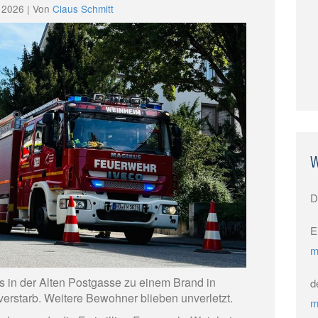
 2026 | Von
Claus Schmitt
W
D
E
m
 in der Alten Postgasse zu einem Brand in
d
rstarb. Weitere Bewohner blieben unverletzt.
m