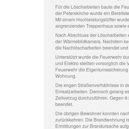
Für die Löscharbeiten baute die Fe
der Peterskirche wurde ein Bereitst
Mit einem Hochleistungslüfter wur
angrenzenden Treppenhaus sowie e
Nach Abschluss der Löscharbeiten 
der Wärmebildkamera. Nachdem kein
die Nachlöscharbeiten beendet und
Unterstützt wurde die Feuerwehr d
und Elektro stellten vorsorglich di
Feuerwehr die Eigentumssicherung u
Wohnung.
Die engen Straßenverhältnisse in d
Einsatzarbeiten. Dennoch gelang e
Zeitverzug durchzuführen. Gegen 6:
beendet.
Die übrigen Bewohner konnten nac
zurückkehren. Die Brandwohnung ist
Ermittlungen zur Brandursache au