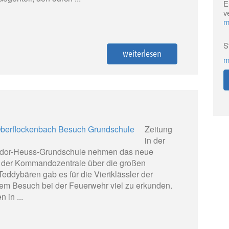
E
v
m
S
weiterlesen
m
Zeitung
in der
eodor-Heuss-Grundschule nehmen das neue
 der Kommandozentrale über die großen
Teddybären gab es für die Viertklässler der
em Besuch bei der Feuerwehr viel zu erkunden.
 in ...