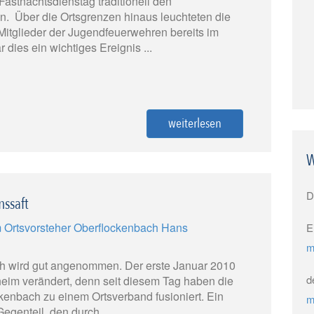
Fastnachtsdienstag traditionell den
len. Über die Ortsgrenzen hinaus leuchteten die
Mitglieder der Jugendfeuerwehren bereits im
dies ein wichtiges Ereignis ...
weiterlesen
W
D
nssaft
E
m
ch wird gut angenommen. Der erste Januar 2010
d
eim verändert, denn seit diesem Tag haben die
enbach zu einem Ortsverband fusioniert. Ein
m
Gegenteil, den durch ...