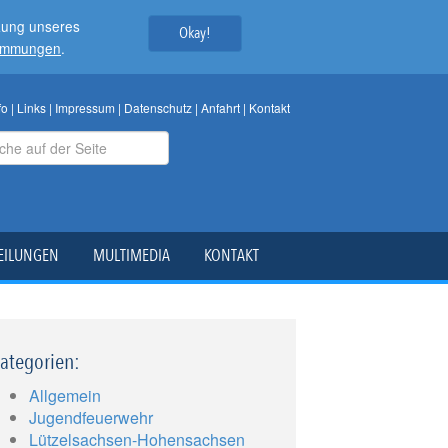
tzung unseres
Okay!
timmungen
.
fo
|
Links
|
Impressum
|
Datenschutz
|
Anfahrt
|
Kontakt
EILUNGEN
MULTIMEDIA
KONTAKT
ategorien:
Allgemein
Jugendfeuerwehr
Lützelsachsen-Hohensachsen