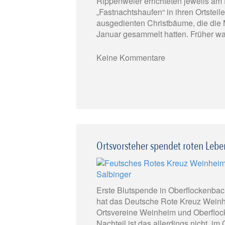
Rippenweier errichteten jeweils am 
„Fastnachtshaufen“ in ihren Ortstei
ausgedienten Christbäume, die die 
Januar gesammelt hatten. Früher war 
Keine Kommentare
Ortsvorsteher spendet roten Lebe
Erste Blutspende in Oberflockenba
hat das Deutsche Rote Kreuz Weinh
Ortsvereine Weinheim und Oberflock
Nachteil ist das allerdings nicht, im 