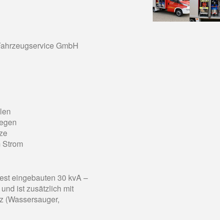
 Fahrzeugservice GmbH
len
wegen
ze
m Strom
fest eingebauten 30 kvA –
nd ist zusätzlich mit
tz (Wassersauger,