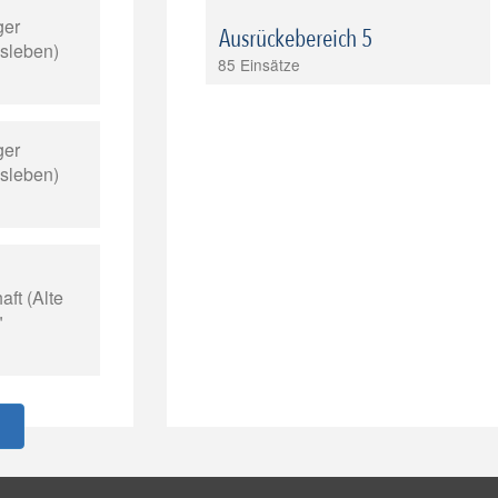
ger
Ausrückebereich 5
isleben)
85 Einsätze
ger
isleben)
ft (Alte
"