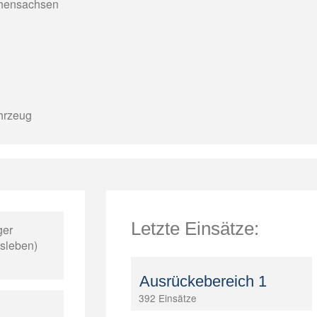
ohensachsen
ahrzeug
Letzte Einsätze:
ger
isleben)
Ausrückebereich 1
392 Einsätze