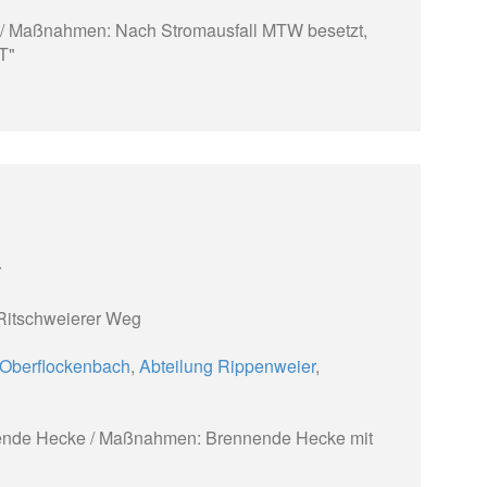
l / Maßnahmen: Nach Stromausfall MTW besetzt,
T"
r
Ritschweierer Weg
 Oberflockenbach
,
Abteilung Rippenweier
,
nnende Hecke / Maßnahmen: Brennende Hecke mit
"