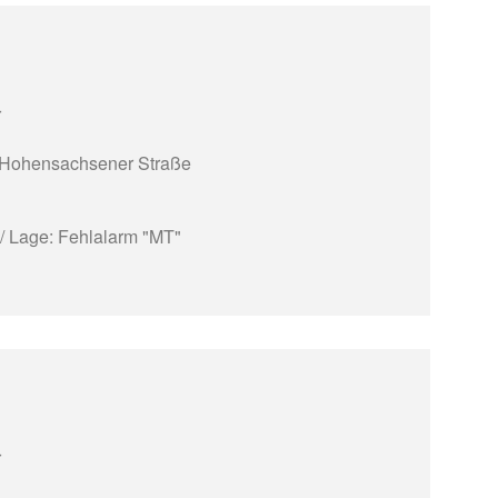
r
 Hohensachsener Straße
/ Lage: Fehlalarm "MT"
r