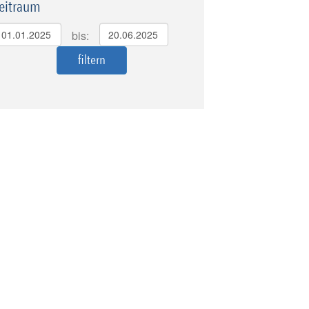
eitraum
bis: