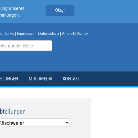
tzung unseres
Okay!
timmungen
.
fo
|
Links
|
Impressum
|
Datenschutz
|
Anfahrt
|
Kontakt
EILUNGEN
MULTIMEDIA
KONTAKT
bteilungen