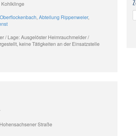
Z
 Kohlklinge
 Oberflockenbach
,
Abteilung Rippenweier
,
enst
r / Lage: Ausgelöster Heimrauchmelder /
estellt, keine Tätigkeiten an der Einsatzstelle
r
 Hohensachsener Straße