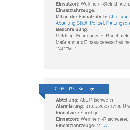
Einsatzort:
Weinheim-Steinklingen,
Einsatzfahrzeuge:
Mit an der Einsatzstelle:
Abteilung
Abteilung Stadt
,
Polizei
,
Rettungsdi
Beschreibung:
Meldung: Feuer privater Rauchmelde
Maßnahmen: Einsatzbereitschaft herg
"NJ" "MT"
31.05.2025 - Sonstige
Abteilung:
Abt. Ritschweier
Alarmierung:
31.05.2025 17:38 Uh
Einsatzart:
Sonstige
Einsatzort:
Weinheim-Ritschweier,
Einsatzfahrzeuge:
MTW