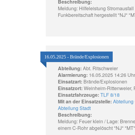
Beschreibung:
Meldung: Hilfeleistung Stromausfal
Funkbereitschaft hergestellt "NJ" "M
16.05.2025 - Brände/Explosionen
Abteilung:
Abt. Ritschweier
Alarmierung:
16.05.2025 14:26 Uh
Einsatzart:
Brände/Explosionen
Einsatzort:
Weinheim-Rittenweier, 
Einsatzfahrzeuge:
TLF 8/18
Mit an der Einsatzstelle:
Abteilung
Abteilung Stadt
Beschreibung:
Meldung: Feuer klein / Lage: Bre
einem C-Rohr abgelöscht "NJ" "MT