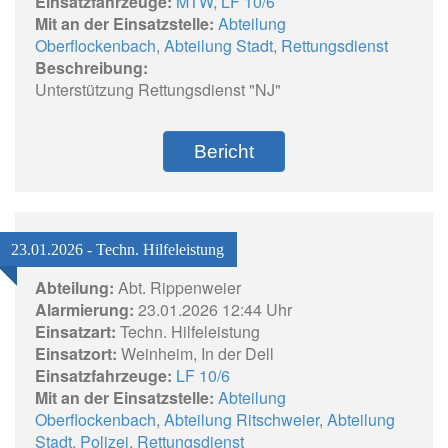
Einsatzfahrzeuge:
MTW
,
LF 10/6
Mit an der Einsatzstelle:
Abteilung
Oberflockenbach
,
Abteilung Stadt
,
Rettungsdienst
Beschreibung:
Unterstützung Rettungsdienst "NJ"
Bericht
23.01.2026 - Techn. Hilfeleistung
Abteilung:
Abt. Rippenweier
Alarmierung:
23.01.2026 12:44 Uhr
Einsatzart:
Techn. Hilfeleistung
Einsatzort:
Weinheim, In der Dell
Einsatzfahrzeuge:
LF 10/6
Mit an der Einsatzstelle:
Abteilung
Oberflockenbach
,
Abteilung Ritschweier
,
Abteilung
Stadt
,
Polizei
,
Rettungsdienst