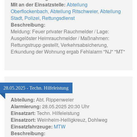
Mit an der Einsatzstelle:
Abteilung
Oberflockenbach
,
Abteilung Ritschweier
,
Abteilung
Stadt
,
Polizei
,
Rettungsdienst
Beschreibung:
Meldung: Feuer privater Rauchmelder / Lage:
Ausgelöster Heimrauchmelder / Maßnahmen:
Rettungstrupp gestellt, Verkehrsabsicherung,
Erkundung der Wohnung ergab Fehlalarm "NJ" "MT"
28.05.2025 - Techn. Hilfeleistung
Abteilung:
Abt. Rippenweier
Alarmierung:
28.05.2025 20:30 Uhr
Einsatzart:
Techn. Hilfeleistung
Einsatzort:
Weinheim-Heiligkreuz, Dohlweg
Einsatzfahrzeuge:
MTW
Beschreibung: