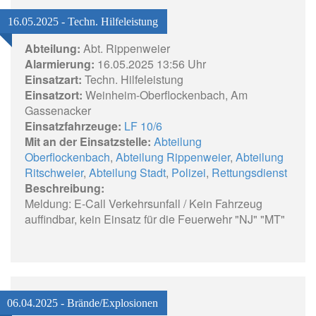
16.05.2025 - Techn. Hilfeleistung
Abteilung:
Abt. Rippenweier
Alarmierung:
16.05.2025 13:56 Uhr
Einsatzart:
Techn. Hilfeleistung
Einsatzort:
Weinheim-Oberflockenbach, Am
Gassenacker
Einsatzfahrzeuge:
LF 10/6
Mit an der Einsatzstelle:
Abteilung
Oberflockenbach
,
Abteilung Rippenweier
,
Abteilung
Ritschweier
,
Abteilung Stadt
,
Polizei
,
Rettungsdienst
Beschreibung:
Meldung: E-Call Verkehrsunfall / Kein Fahrzeug
auffindbar, kein Einsatz für die Feuerwehr "NJ" "MT"
06.04.2025 - Brände/Explosionen