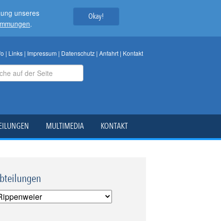
tzung unseres
Okay!
timmungen
.
fo
|
Links
|
Impressum
|
Datenschutz
|
Anfahrt
|
Kontakt
EILUNGEN
MULTIMEDIA
KONTAKT
bteilungen