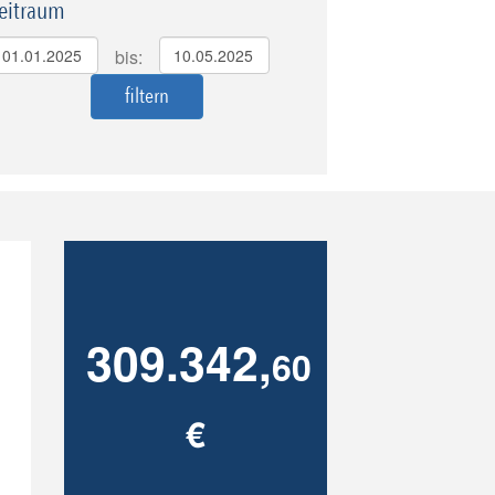
eitraum
bis:
309.342,
60
€