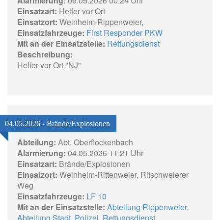
Alarmierung:
09.05.2026 00:24 Uhr
Einsatzart:
Helfer vor Ort
Einsatzort:
Weinheim-Rippenweier,
Einsatzfahrzeuge:
First Responder PKW
Mit an der Einsatzstelle:
Rettungsdienst
Beschreibung:
Helfer vor Ort "NJ"
04.05.2026 - Brände/Explosionen
Abteilung:
Abt. Oberflockenbach
Alarmierung:
04.05.2026 11:21 Uhr
Einsatzart:
Brände/Explosionen
Einsatzort:
Weinheim-Rittenweier, Ritschweierer
Weg
Einsatzfahrzeuge:
LF 10
Mit an der Einsatzstelle:
Abteilung Rippenweier
,
Abteilung Stadt
,
Polizei
,
Rettungsdienst