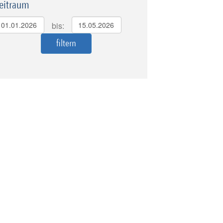
eitraum
bis: