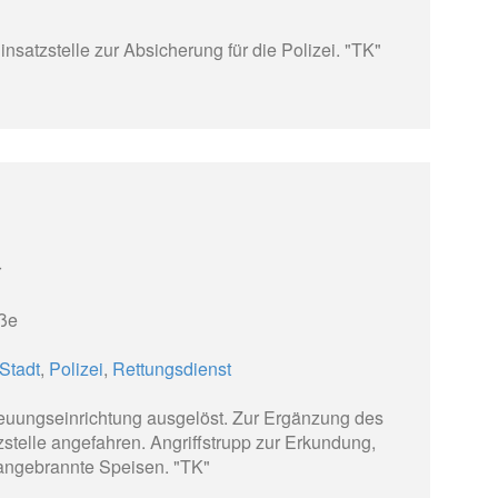
nsatzstelle zur Absicherung für die Polizei. "TK"
r
ße
Stadt
,
Polizei
,
Rettungsdienst
euungseinrichtung ausgelöst. Zur Ergänzung des
zstelle angefahren. Angriffstrupp zur Erkundung,
angebrannte Speisen. "TK"