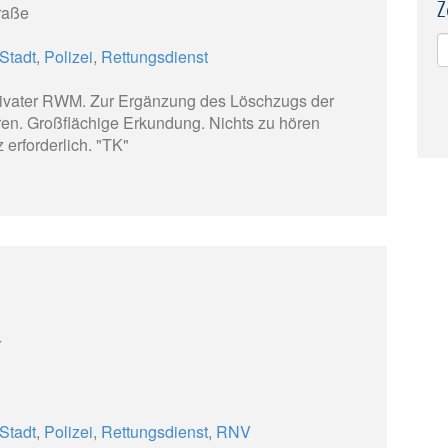
Z
raße
Stadt
,
Polizei
,
Rettungsdienst
privater RWM. Zur Ergänzung des Löschzugs der
hren. Großflächige Erkundung. Nichts zu hören
 erforderlich. "TK"
r
Stadt
,
Polizei
,
Rettungsdienst
,
RNV