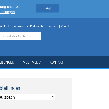
tzung unseres
Okay!
timmungen
.
fo
|
Links
|
Impressum
|
Datenschutz
|
Anfahrt
|
Kontakt
EILUNGEN
MULTIMEDIA
KONTAKT
bteilungen