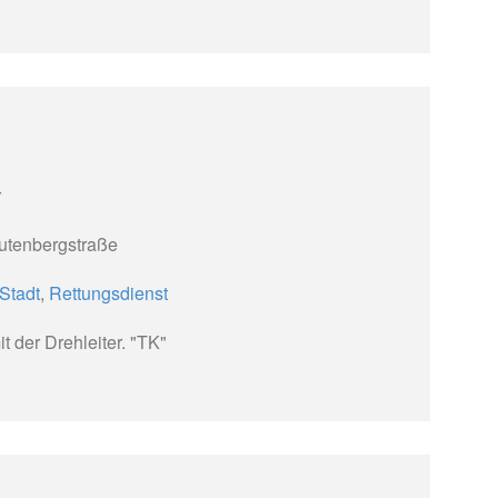
r
utenbergstraße
Stadt
,
Rettungsdienst
t der Drehleiter. "TK"