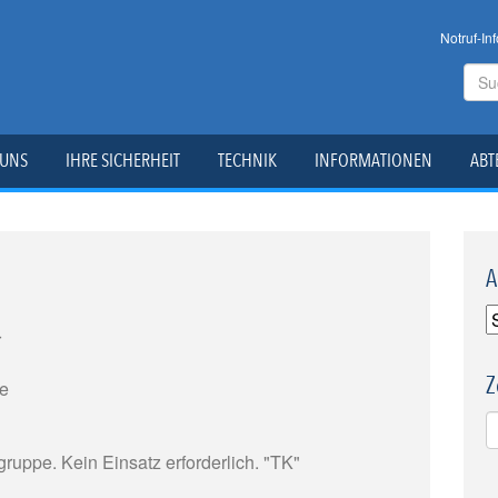
Notruf-Inf
 UNS
IHRE SICHERHEIT
TECHNIK
INFORMATIONEN
ABT
A
r
Z
ße
ruppe. Kein Einsatz erforderlich. "TK"