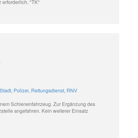
 erforderlich. "TK"
r
Stadt
,
Polizei
,
Rettungsdienst
,
RNV
inem Schienenfahrzeug. Zur Ergänzung des
zstelle angefahren. Kein weiterer Einsatz