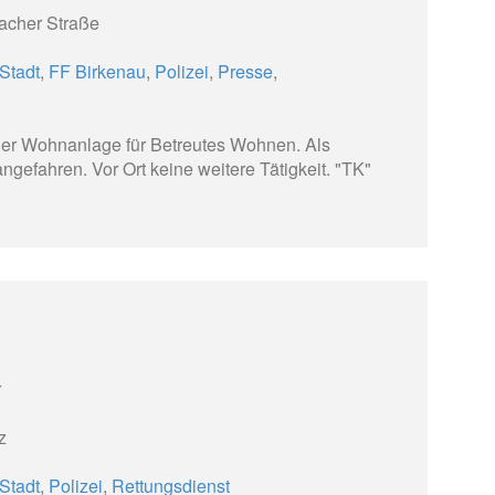
acher Straße
Stadt
,
FF Birkenau
,
Polizei
,
Presse
,
ner Wohnanlage für Betreutes Wohnen. Als
gefahren. Vor Ort keine weitere Tätigkeit. "TK"
r
z
Stadt
,
Polizei
,
Rettungsdienst