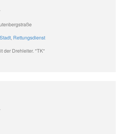
r
utenbergstraße
Stadt
,
Rettungsdienst
t der Drehleiter. "TK"
r